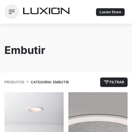
Ir
para
Luxion Store
o
conteúdo
Embutir
PRODUTOS
CATEGORIA: EMBUTIR
FILTRAR