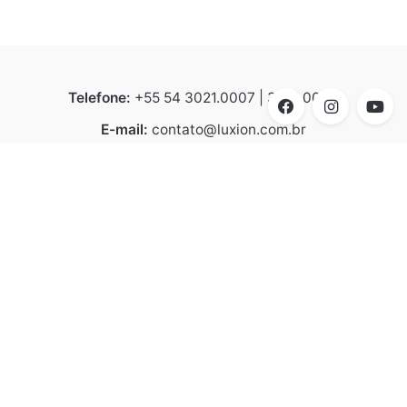
Telefone:
+55 54 3021.0007 | 3021.0008
E-mail:
contato@luxion.com.br
Endereço:
BR 116 – KM 152.2, n° 21.501 - Bela Vista |
Caxias do Sul | CEP 95070-070
Linhas de Produtos
Arquitetural
Design Collection
Destaques
Catálogo Luxion