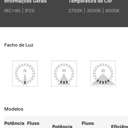
Informações Gerais
Temperatura de Cor
IRC>90 | IP20
2700K | 3000K | 4000K
Facho de Luz
Modelos
Potência
Fluxo
Fluxo
Potência
Eficiên