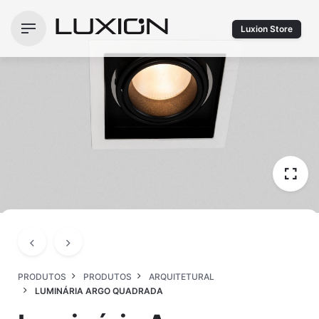
Ir
para
Luxion Store
o
conteúdo
PRODUTOS
PRODUTOS
ARQUITETURAL
LUMINÁRIA ARGO QUADRADA