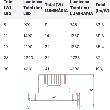
Total
Luminoso
Luminoso
Total (W)
Total
(W)
Total (lm)
Total (lm)
LUMINÁRIA
(lm/W)
LED
LED
LUMINÁRIA
8
900
9
745
82,8
12
1400
14
1250
89,3
19
2100
22
1880
85,4
28
2820
32
2785
87
39
4210
41
4106
100,1