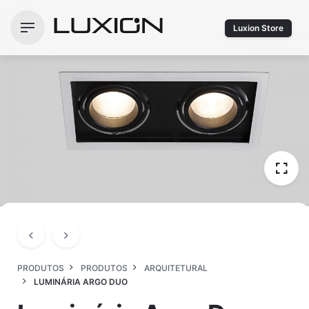
Ir
para
Luxion Store
o
conteúdo
PRODUTOS
PRODUTOS
ARQUITETURAL
LUMINÁRIA ARGO DUO