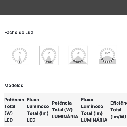
Facho de Luz
Modelos
Potência
Fluxo
Fluxo
Potência
Eficiên
Total
Luminoso
Luminoso
Total (W)
Total
(W)
Total (lm)
Total (lm)
LUMINÁRIA
(lm/W)
LED
LED
LUMINÁRIA