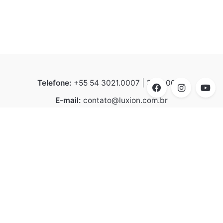
Telefone:
+55 54 3021.0007 | 3021.0008
E-mail:
contato@luxion.com.br
Endereço:
BR 116 – KM 152.2, n° 21.501 - Bela Vista |
Caxias do Sul | CEP 95070-070
Linhas de Produtos
Arquitetural
Design Collection
Destaques