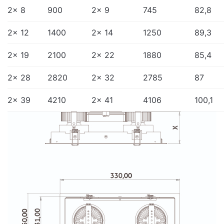
2x 8
900
2x 9
745
82,8
2x 12
1400
2x 14
1250
89,3
2x 19
2100
2x 22
1880
85,4
2x 28
2820
2x 32
2785
87
2x 39
4210
2x 41
4106
100,1