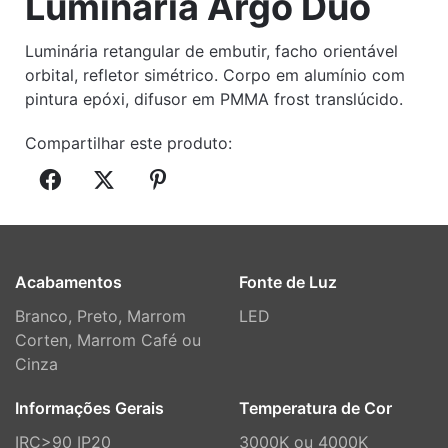
Luminária Argo Duo
Luminária retangular de embutir, facho orientável
orbital, refletor simétrico. Corpo em alumínio com
pintura epóxi, difusor em PMMA frost translúcido.
Compartilhar este produto:
Acabamentos
Fonte de Luz
Branco, Preto, Marrom
LED
Corten, Marrom Café ou
Cinza
Informações Gerais
Temperatura de Cor
IRC>90 IP20
3000K ou 4000K