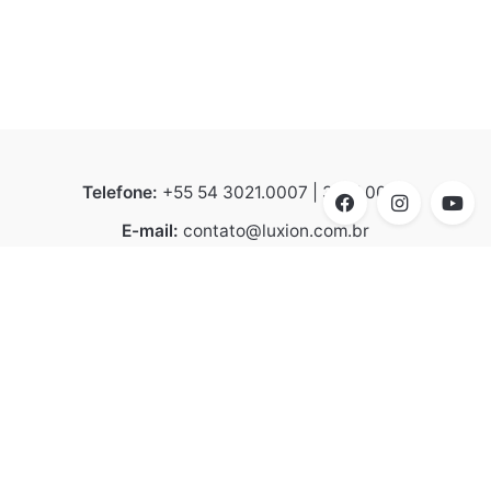
Telefone:
+55 54 3021.0007 | 3021.0008
E-mail:
contato@luxion.com.br
Endereço:
BR 116 – KM 152.2, n° 21.501 - Bela Vista |
Caxias do Sul | CEP 95070-070
Linhas de Produtos
Arquitetural
Design Collection
Destaques