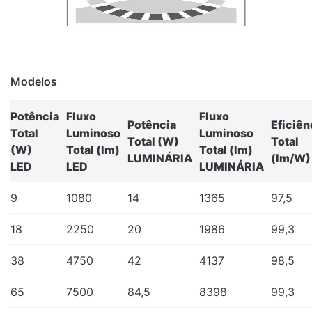
Modelos
Potência
Fluxo
Fluxo
Potência
Eficiên
Total
Luminoso
Luminoso
Total (W)
Total
(W)
Total (lm)
Total (lm)
LUMINÁRIA
(lm/W)
LED
LED
LUMINÁRIA
9
1080
14
1365
97,5
18
2250
20
1986
99,3
38
4750
42
4137
98,5
65
7500
84,5
8398
99,3