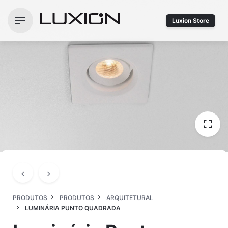
Ir
para
Luxion Store
o
conteúdo
PRODUTOS
PRODUTOS
ARQUITETURAL
LUMINÁRIA PUNTO QUADRADA