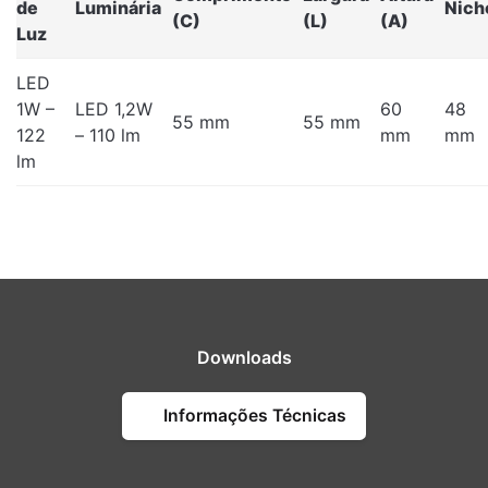
de
Luminária
Nich
(C)
(L)
(A)
Luz
LED
1W –
LED 1,2W
60
48
55 mm
55 mm
122
– 110 lm
mm
mm
lm
Downloads
Informações Técnicas