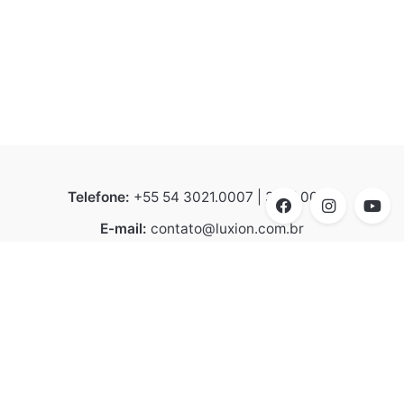
Telefone:
+55 54 3021.0007 | 3021.0008
E-mail:
contato@luxion.com.br
Endereço:
BR 116 – KM 152.2, n° 21.501 - Bela Vista |
Caxias do Sul | CEP 95070-070
Linhas de Produtos
Arquitetural