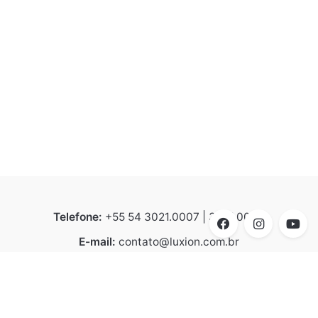
Telefone:
+55 54 3021.0007 | 3021.0008
E-mail:
contato@luxion.com.br
Endereço:
BR 116 – KM 152.2, n° 21.501 - Bela Vista |
Caxias do Sul | CEP 95070-070