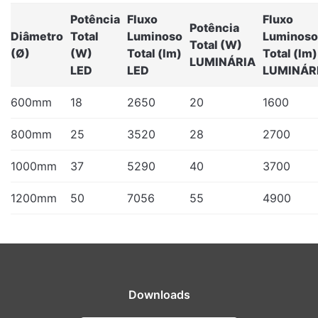
Potência
Fluxo
Fluxo
Potência
Diâmetro
Total
Luminoso
Luminoso
Total (W)
(Ø)
(W)
Total (lm)
Total (lm)
LUMINÁRIA
LED
LED
LUMINÁR
600mm
18
2650
20
1600
800mm
25
3520
28
2700
1000mm
37
5290
40
3700
1200mm
50
7056
55
4900
Downloads