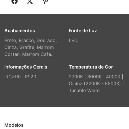
Acabamentos
Fonte de Luz
Preto, Branco, Dourado,
LED
Cinza, Grafite, Marrom
Corten, Marrom Café.
Informações Gerais
Temperatura de Cor
IRC>90 | IP 20
2700K | 3000K | 4000K |
Cicluz (2200K - 6500K) |
Tunable White
Modelos