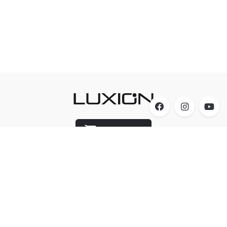
Luxion Store
Acesso
A Luxion Iluminação
Produtos
Cicluz