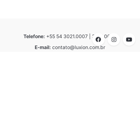
Telefone:
+55 54 3021.0007 | 3021.0008
E-mail:
contato@luxion.com.br
Endereço:
BR 116 – KM 152.2, n° 21.501 - Bela Vista |
Caxias do Sul | CEP 95070-070
Linhas de Produtos
Arquitetural
Design Collection
Destaques
Catálogo Luxion