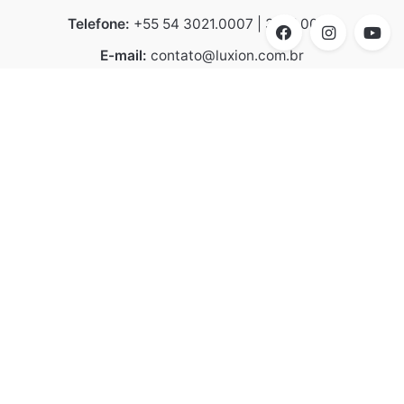
Telefone:
+55 54 3021.0007 | 3021.0008
E-mail:
contato@luxion.com.br
Endereço:
BR 116 – KM 152.2, n° 21.501 - Bela Vista |
Caxias do Sul | CEP 95070-070
Linhas de Produtos
Arquitetural
Design Collection
Destaques
Catálogo Luxion
Catálogo Design Collection