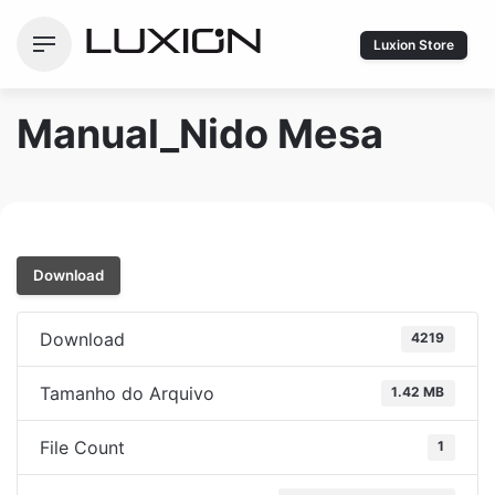
Ir
para
Luxion Store
o
conteúdo
Manual_Nido Mesa
Download
Download
4219
Tamanho do Arquivo
1.42 MB
File Count
1