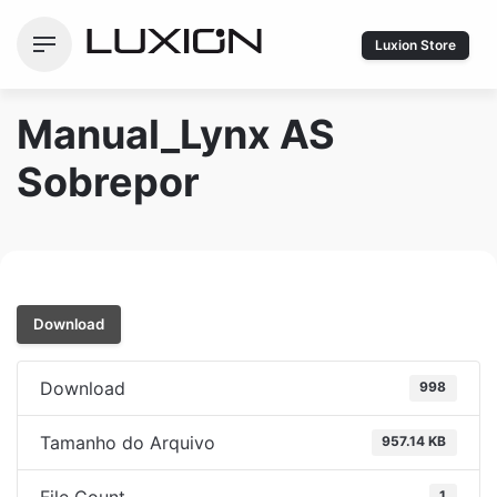
Ir
para
Luxion Store
o
conteúdo
Manual_Lynx AS
Sobrepor
Download
Download
998
Tamanho do Arquivo
957.14 KB
1