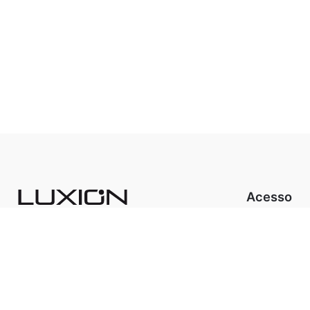
Acesso
A Luxion Ilu
Luxion Store
Produtos
Cicluz
Sistema FIT