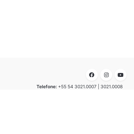
Telefone:
+55 54 3021.0007 | 3021.0008
E-mail:
contato@luxion.com.br
Endereço:
BR 116 – KM 152.2, n° 21.501 -
Bela Vista | Caxias do Sul | CEP 95070-
070