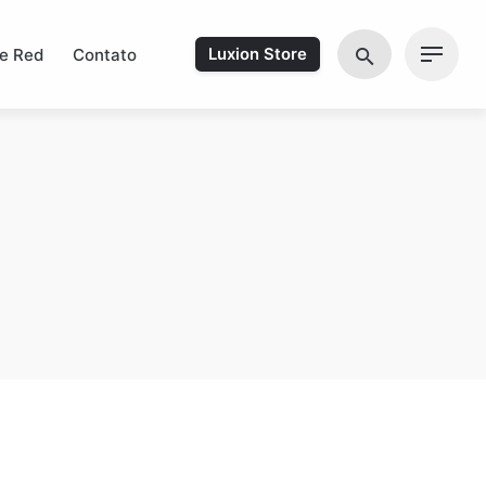
e Red
Contato
Luxion Store