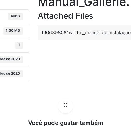
Manual_Gallerie.
Attached Files
4068
1.50 MB
1606398081wpdm_manual de instalação G
1
bro de 2020
bro de 2020
Você pode gostar também