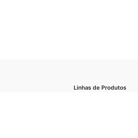
Linhas de Produtos
minação
Arquitetural
Design Collection
Destaques
O