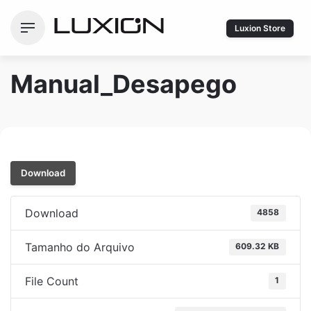
Ir
para
Luxion Store
o
conteúdo
Manual_Desapego
Download
Download
4858
Tamanho do Arquivo
609.32 KB
File Count
1