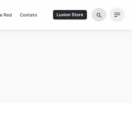
e Red
Contato
Luxion Store