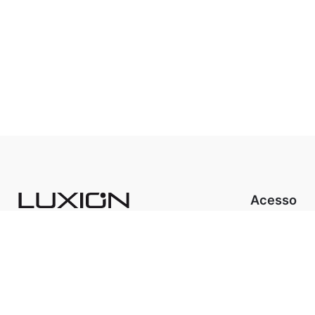
Acesso
A Luxion Ilu
Luxion Store
Produtos
Cicluz
Sistema FIT