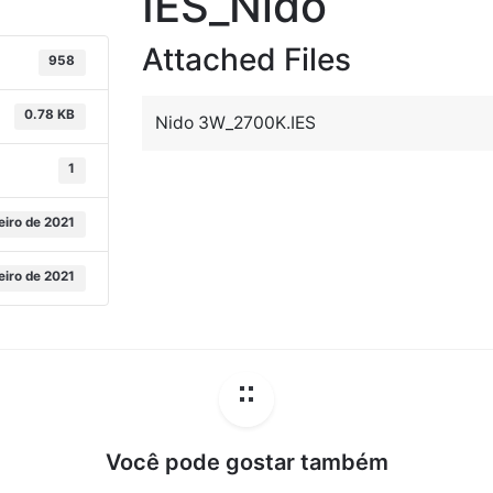
IES_Nido
Attached Files
958
0.78 KB
Nido 3W_2700K.IES
1
eiro de 2021
eiro de 2021
Você pode gostar também