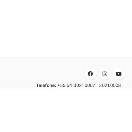
Telefone:
+55 54 3021.0007 | 3021.0008
E-mail:
contato@luxion.com.br
Endereço:
BR 116 – KM 152.2, n° 21.501 -
Bela Vista | Caxias do Sul | CEP 95070-
070