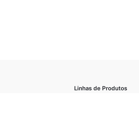
Linhas de Produtos
minação
Arquitetural
Design Collection
Destaques
O