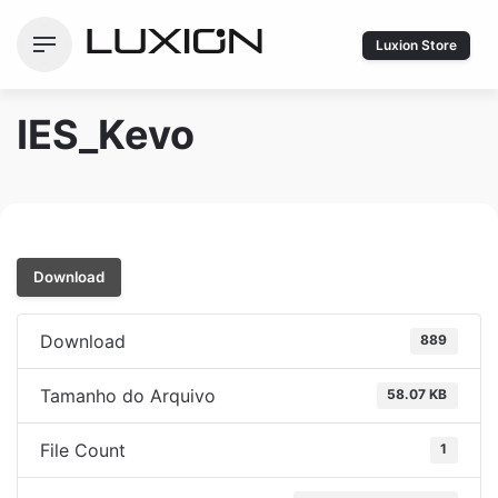
Ir
para
Luxion Store
o
conteúdo
IES_Kevo
Download
Download
889
Tamanho do Arquivo
58.07 KB
File Count
1