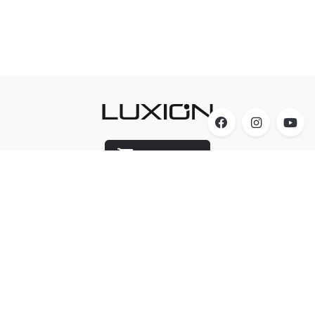
Luxion Store
Acesso
A Luxion Iluminação
Produtos
Cicluz
Sistema FITO