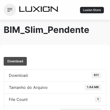
Ir
para
Luxion Store
o
conteúdo
BIM_Slim_Pendente
Download
Download
911
Tamanho do Arquivo
1.64 MB
File Count
1