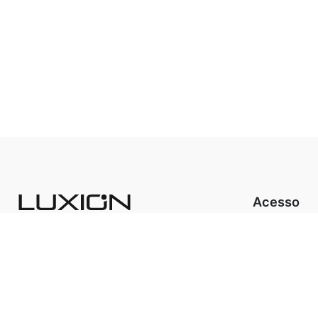
Acesso
A Luxion Ilu
Luxion Store
Produtos
Cicluz
Sistema FIT