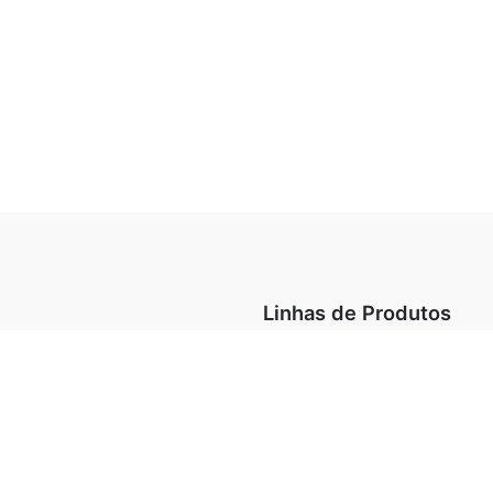
Linhas de Produtos
minação
Arquitetural
Design Collection
Destaques
O