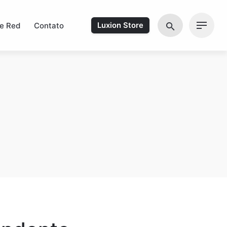
e Red
Contato
Luxion Store