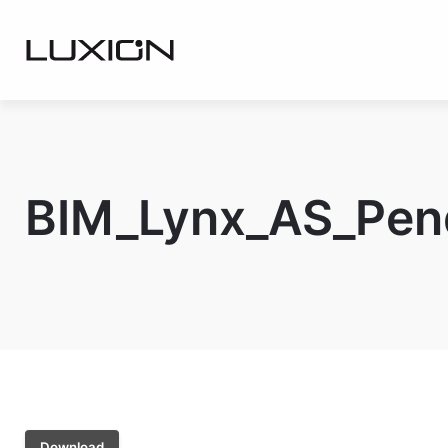
Ir
para
o
conteúdo
BIM_Lynx_AS_Pen
Download