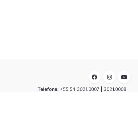
Telefone:
+55 54 3021.0007 | 3021.0008
E-mail:
contato@luxion.com.br
Endereço:
BR 116 – KM 152.2, n° 21.501 -
Bela Vista | Caxias do Sul | CEP 95070-
070